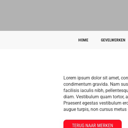
HOME
GEVELWERKEN
Lorem ipsum dolor sit amet, con
condimentum gravida. Nam suscip
facilisis iaculis nibh, pellente
diam. Vestibulum quam tortor, au
Praesent egestas vestibulum eros
augue turpis, non cursus metus di
TERUG NAAR MERKEN