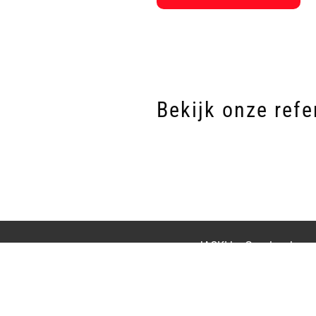
Bekijk onze refe
JACK! bv Gevelwerken - 