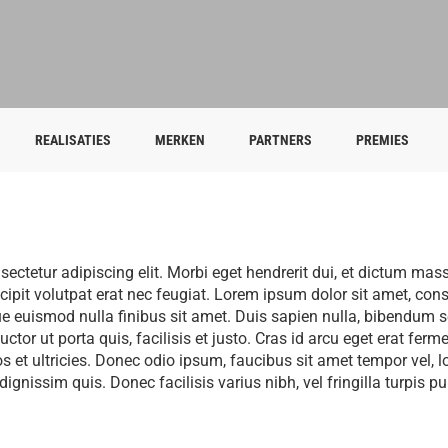
REALISATIES
MERKEN
PARTNERS
PREMIES
sectetur adipiscing elit. Morbi eget hendrerit dui, et dictum ma
it volutpat erat nec feugiat. Lorem ipsum dolor sit amet, consec
sque euismod nulla finibus sit amet. Duis sapien nulla, bibendum
ctor ut porta quis, facilisis et justo. Cras id arcu eget erat fe
 et ultricies. Donec odio ipsum, faucibus sit amet tempor vel, l
gnissim quis. Donec facilisis varius nibh, vel fringilla turpis pu