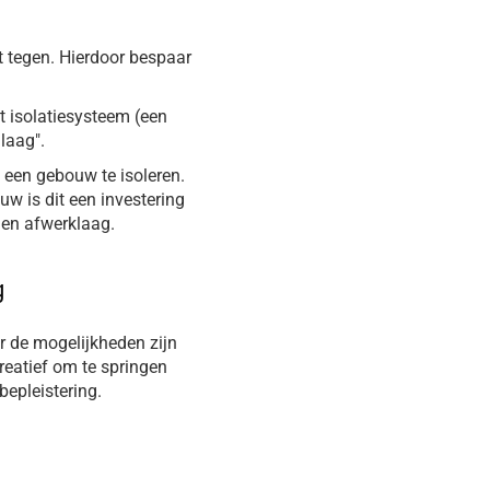
it tegen. Hierdoor bespaar
t isolatiesysteem (een
laag".
 een gebouw te isoleren.
w is dit een investering
n.en afwerklaag.
g
r de mogelijkheden zijn
reatief om te springen
epleistering.