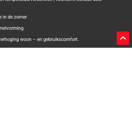
e in de zomer
melvorming
verhoging woon – en gebruikscomfort.
ng gaat omhoog
ning wordt mooier
atie