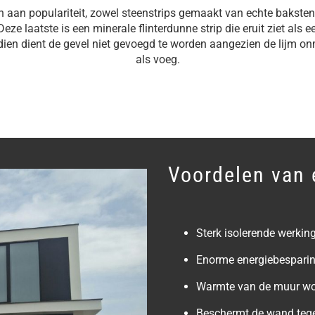
n aan populariteit, zowel steenstrips gemaakt van echte bakst
Deze laatste is een minerale flinterdunne strip die eruit ziet als
dien dient de gevel niet gevoegd te worden aangezien de lijm onm
als voeg.
Voordelen van 
Sterk isolerende werkin
Enorme energiebespari
Warmte van de muur wor
Beschermt de wand tege