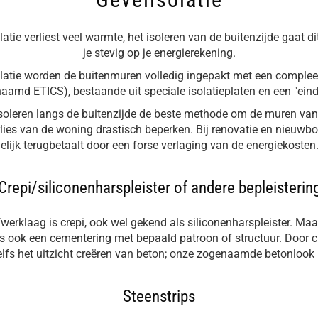
atie verliest veel warmte, het isoleren van de buitenzijde gaat d
je stevig op je energierekening.
olatie worden de buitenmuren volledig ingepakt met een complee
aamd ETICS), bestaande uit speciale isolatieplaten en een "eind
soleren langs de buitenzijde de beste methode om de muren van
ies van de woning drastisch beperken. Bij renovatie en nieuwbou
delijk terugbetaalt door een forse verlaging van de energiekoste
Crepi/siliconenharspleister of andere bepleisterin
erklaag is crepi, ook wel gekend als siliconenharspleister. Maa
als ook een cementering met bepaald patroon of structuur. Door c
lfs het uitzicht creëren van beton; onze zogenaamde betonlook b
Steenstrips