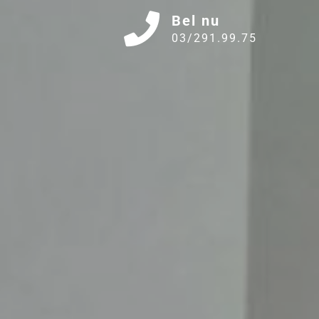
Bel nu
03/291.99.75