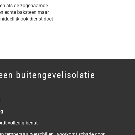
enen als de zogenaamde
 een echte baksteen maar
iddellijk ook dienst doet
een buitengevelisolatie
g
ng
dt volledig benut
n temperatuurverschillen , voorkomt schade door