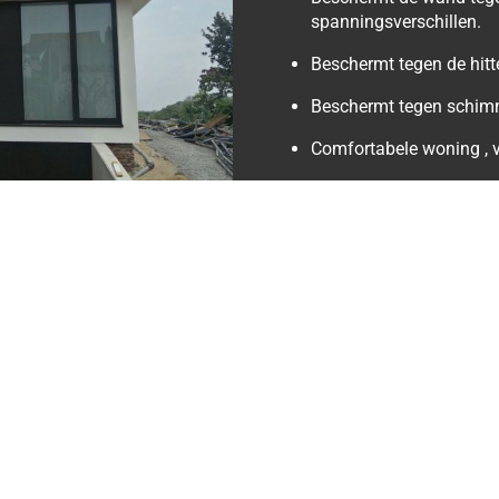
spanningsverschillen.
Beschermt tegen de hitt
Beschermt tegen schim
Comfortabele woning , 
Onbrandbaar
De waarde van de woni
Het uiterlijk van de wo
paar op uw factuur met gevelisol