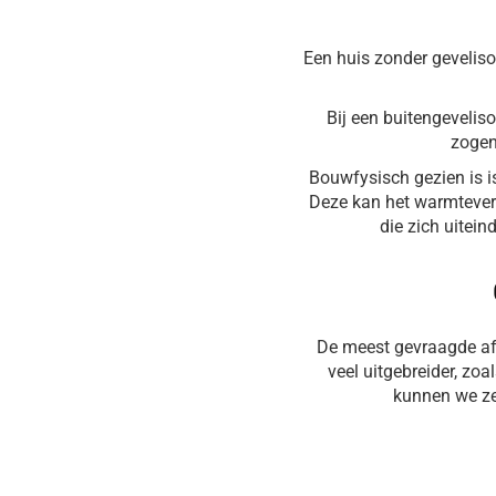
Een huis zonder gevelisol
Bij een buitengevelis
zogen
Bouwfysisch gezien is i
Deze kan het warmteverl
die zich uitein
De meest gevraagde afw
veel uitgebreider, zo
kunnen we ze